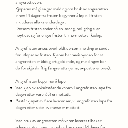
angrerettloven.
Kjøperen må gi selger melding om bruk av angreretten
innen 14 dager fra fristen begynner å løpe. I fristen
inkluderes alle kalenderdager.
Dersom fristen ender på en lørdag, helligdag eller
høytidsdag forlenges fristen til nærmeste virkedag.
Angrefristen anses overholdt dersom melding er sendt
før utløpet av fristen. Kjøper har bevisbyrden for at
angreretten er blitt gjort gjeldende, og meldingen bør
derfor skje skriftlig (angrerettskjema, e-post eller brev).
Angrefristen begynner å løpe:
Ved kjøp av enkeltstående varer vil angrefristen løpe fra
dagen etter varen(e) er mottatt.
Består kjøpet av flere leveranser, vil angrefristen løpe fra
dagen etter siste leveranse er mottatt.
Ved bruk av angreretten må varen leveres tilbake til
selgeren uten unødig opphold og senest 14 dager fra