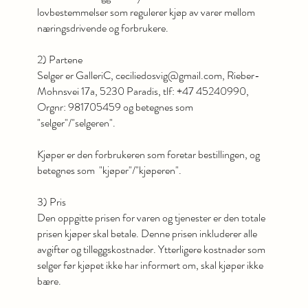
lovbestemmelser som regulerer kjøp av varer mellom
næringsdrivende og forbrukere.
2) Partene
Selger er GalleriC,
ceciliedosvig@gmail.com
, Rieber-
Mohnsvei 17a, 5230 Paradis, tlf: +47 45240990,
Orgnr: 981705459 og betegnes som
"selger"/"selgeren".
Kjøper er den forbrukeren som foretar bestillingen, og
betegnes som "kjøper"/"kjøperen".
3) Pris
Den oppgitte prisen for varen og tjenester er den totale
prisen kjøper skal betale. Denne prisen inkluderer alle
avgifter og tilleggskostnader. Ytterligere kostnader som
selger før kjøpet ikke har informert om, skal kjøper ikke
bære.