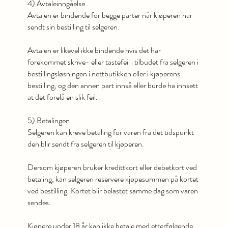
4) Avtaleinngåelse
Avtalen er bindende for begge parter når kjøperen har
sendt sin bestilling til selgeren.
Avtalen er likevel ikke bindende hvis det har
forekommet skrive- eller tastefeil i tilbudet fra selgeren i
bestillingsløsningen i nettbutikken eller i kjøperens
bestilling, og den annen part innså eller burde ha innsett
at det forelå en slik feil.
5) Betalingen
Selgeren kan kreve betaling for varen fra det tidspunkt
den blir sendt fra selgeren til kjøperen.
Dersom kjøperen bruker kredittkort eller debetkort ved
betaling, kan selgeren reservere kjøpesummen på kortet
ved bestilling. Kortet blir belastet samme dag som varen
sendes.
Kjøpere under 18 år kan ikke betale med etterfølgende