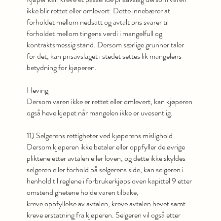
ikke blir rettet eller omlevert. Dette innebærer at
forholdet mellom nedsatt og avtalt pris svarer til
forholdet mellom tingens verdi i mangelfull og
kontraktsmessig stand. Dersom særlige grunner taler
for det, kan prisavslaget i stedet settes lik mangelens
betydning for kjøperen.
Heving
Dersom varen ikke er rettet eller omlevert, kan kjøperen
også heve kjøpet når mangelen ikke er uvesentlig.
11) Selgerens rettigheter ved kjøperens mislighold
Dersom kjøperen ikke betaler eller oppfyller de øvrige
pliktene etter avtalen eller loven, og dette ikke skyldes
selgeren eller forhold på selgerens side, kan selgeren i
henhold til reglene i forbrukerkjøpsloven kapittel 9 etter
omstendighetene holde varen tilbake,
kreve oppfyllelse av avtalen, kreve avtalen hevet samt
kreve erstatning fra kjøperen. Selgeren vil også etter