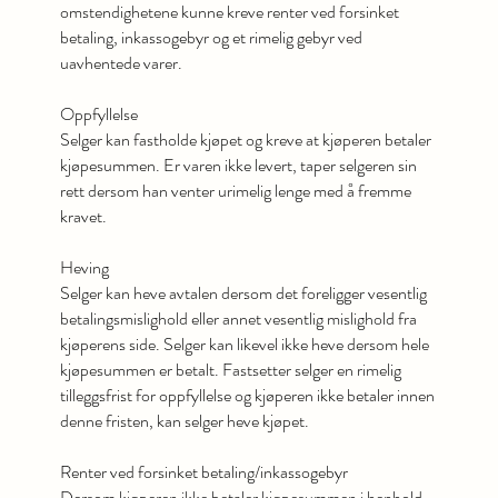
omstendighetene kunne kreve renter ved forsinket
betaling, inkassogebyr og et rimelig gebyr ved
uavhentede varer.
Oppfyllelse
Selger kan fastholde kjøpet og kreve at kjøperen betaler
kjøpesummen. Er varen ikke levert, taper selgeren sin
rett dersom han venter urimelig lenge med å fremme
kravet.
Heving
Selger kan heve avtalen dersom det foreligger vesentlig
betalingsmislighold eller annet vesentlig mislighold fra
kjøperens side. Selger kan likevel ikke heve dersom hele
kjøpesummen er betalt. Fastsetter selger en rimelig
tilleggsfrist for oppfyllelse og kjøperen ikke betaler innen
denne fristen, kan selger heve kjøpet.
Renter ved forsinket betaling/inkassogebyr
Dersom kjøperen ikke betaler kjøpesummen i henhold