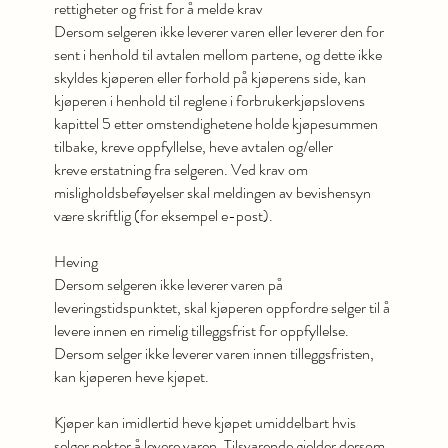
rettigheter og frist for å melde krav
Dersom selgeren ikke leverer varen eller leverer den for
sent i henhold til avtalen mellom partene, og dette ikke
skyldes kjøperen eller forhold på kjøperens side, kan
kjøperen i henhold til reglene i forbrukerkjøpslovens
kapittel 5 etter omstendighetene holde kjøpesummen
tilbake, kreve oppfyllelse, heve avtalen og/eller
kreve erstatning fra selgeren. Ved krav om
misligholdsbeføyelser skal meldingen av bevishensyn
være skriftlig (for eksempel e-post).
Heving
Dersom selgeren ikke leverer varen på
leveringstidspunktet, skal kjøperen oppfordre selger til å
levere innen en rimelig tilleggsfrist for oppfyllelse.
Dersom selger ikke leverer varen innen tilleggsfristen,
kan kjøperen heve kjøpet.
Kjøper kan imidlertid heve kjøpet umiddelbart hvis
selger nekter å levere varen. Tilsvarende gjelder dersom