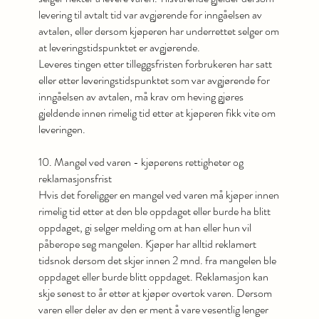
levering til avtalt tid var avgjørende for inngåelsen av
avtalen, eller dersom kjøperen har underrettet selger om
at leveringstidspunktet er avgjørende.
Leveres tingen etter tilleggsfristen forbrukeren har satt
eller etter leveringstidspunktet som var avgjørende for
inngåelsen av avtalen, må krav om heving gjøres
gjeldende innen rimelig tid etter at kjøperen fikk vite om
leveringen.
10. Mangel ved varen - kjøperens rettigheter og
reklamasjonsfrist
Hvis det foreligger en mangel ved varen må kjøper innen
rimelig tid etter at den ble oppdaget eller burde ha blitt
oppdaget, gi selger melding om at han eller hun vil
påberope seg mangelen. Kjøper har alltid reklamert
tidsnok dersom det skjer innen 2 mnd. fra mangelen ble
oppdaget eller burde blitt oppdaget. Reklamasjon kan
skje senest to år etter at kjøper overtok varen. Dersom
varen eller deler av den er ment å vare vesentlig lenger