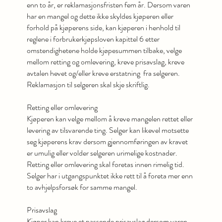
enn to år, er reklamasjonsfristen fem år. Dersom varen
har en mangel og dette ikke skyldes kjøperen eller
forhold på kjøperens side, kan kjøperen i henhold til
reglene i forbrukerkjøpsloven kapittel 6 etter
omstendighetene holde kjøpesummen tilbake, velge
mellom retting og omlevering, kreve prisavslag, kreve
avtalen hevet og/eller kreve erstatning fra selgeren.
Reklamasjon til selgeren skal skje skriftlig.
Retting eller omlevering
Kjøperen kan velge mellom å kreve mangelen rettet eller
levering av tilsvarende ting. Selger kan likevel motsette
seg kjøperens krav dersom gjennomføringen av kravet
er umulig eller volder selgeren urimelige kostnader.
Retting eller omlevering skal foretas innen rimelig tid.
Selger har i utgangspunktet ikke rett til å foreta mer enn
to avhjelpsforsøk for samme mangel.
Prisavslag
Kjøper kan kreve et passende prisavslag dersom varen