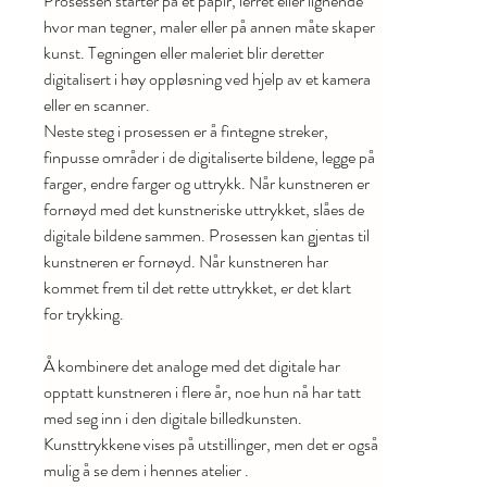
Prosessen starter på et papir, lerret eller lignende
hvor man tegner, maler eller på annen måte skaper
kunst. Tegningen eller maleriet blir deretter
digitalisert i høy oppløsning ved hjelp av et kamera
eller en scanner.
Neste steg i prosessen er å fintegne streker,
finpusse områder i de digitaliserte bildene, legge på
farger, endre farger og uttrykk. Når kunstneren er
fornøyd med det kunstneriske uttrykket, slåes de
digitale bildene sammen. Prosessen kan gjentas til
kunstneren er fornøyd. Når kunstneren har
kommet frem til det rette uttrykket, er det klart
for trykking.
Å kombinere det analoge med det digitale har
opptatt kunstneren i flere år, noe hun nå har tatt
med seg inn i den digitale billedkunsten.
Kunsttrykkene vises på utstillinger, men det er også
mulig å se dem i hennes atelier .